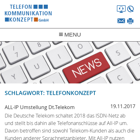
Fernw
+
info@
+
MENU
UNTERNEHMEN
PRODUKTE
SERVICE
LEISTUNGEN
SCHLAGWORT: TELEFONKONZEPT
EQUIPMENT
19.11.2017
ALL-IP Umstellung Dt.Telekom
Die Deutsche Telekom schaltet 2018 das ISDN-Netz ab
und stellt bis dahin alle Telefonanschlüsse auf All-IP um.
Davon betroffen sind sowohl Telekom-Kunden als auch die
Kunden anderer Sprachnetzanbieter. Mit All-IP nutzen