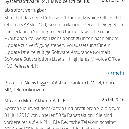
06.10.2016
Systemsoftware R4.1 MiVoice Office 400
ab sofort verfügbar
Mitel hat das neue Release 4.1 für die MiVoice Office 400
(ehemals AAstra 400) Kommunikationssserver freigegeben.
Hier erfahren Sie im groben Überblick welche neuen
Funktionen (teilweise Lizenz benötigt) Ihnen nach einem
Update zur Verfügung stehen. Voraussetzung für ein
Update ist eine gültige Software Assurance (vormals
Software Subscription) Lizenz. Highlights MiVoice Office
400 Release 4.1:
>>mehr
Posted in
News
Tagged
AAstra
,
Frankfurt
,
Mitel
,
Office
,
SIP
,
Telefonkonzept
26.04.2016
Move to Mitel Aktion / ALL-IP
Sparen Sie Investitionskosten und profitieren Sie bis zum
31. Juli 2016 von unserer 50 % Rabattaktion Sie sind
vorbereitet auf All-IP! Die Deutsche Telekom schaltet