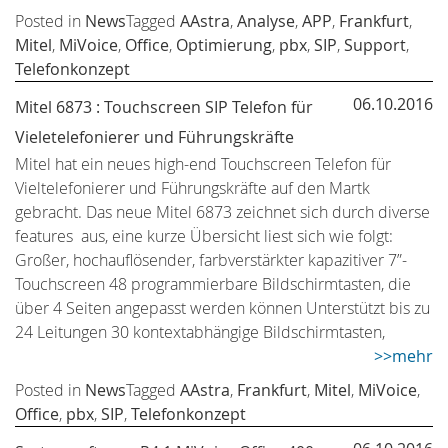
Posted in
News
Tagged
AAstra
,
Analyse
,
APP
,
Frankfurt
,
Mitel
,
MiVoice
,
Office
,
Optimierung
,
pbx
,
SIP
,
Support
,
Telefonkonzept
06.10.2016
Mitel 6873 : Touchscreen SIP Telefon für
Vieletelefonierer und Führungskräfte
Mitel hat ein neues high-end Touchscreen Telefon für
Vieltelefonierer und Führungskräfte auf den Martk
gebracht. Das neue Mitel 6873 zeichnet sich durch diverse
features aus, eine kurze Übersicht liest sich wie folgt:
Großer, hochauflösender, farbverstärkter kapazitiver 7”-
Touchscreen 48 programmierbare Bildschirmtasten, die
über 4 Seiten angepasst werden können Unterstützt bis zu
24 Leitungen 30 kontextabhängige Bildschirmtasten,
>>mehr
Posted in
News
Tagged
AAstra
,
Frankfurt
,
Mitel
,
MiVoice
,
Office
,
pbx
,
SIP
,
Telefonkonzept