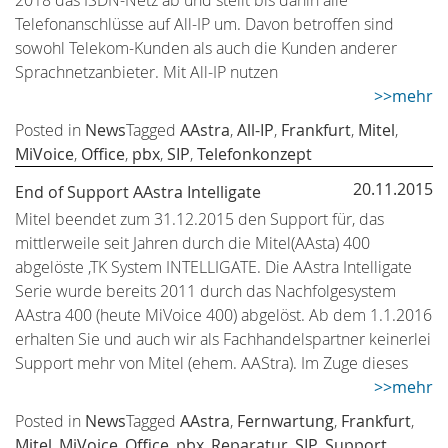
2018 das ISDN-Netz ab und stellt bis dahin alle
Telefonanschlüsse auf All-IP um. Davon betroffen sind
sowohl Telekom-Kunden als auch die Kunden anderer
Sprachnetzanbieter. Mit All-IP nutzen
>>mehr
Posted in
News
Tagged
AAstra
,
All-IP
,
Frankfurt
,
Mitel
,
MiVoice
,
Office
,
pbx
,
SIP
,
Telefonkonzept
20.11.2015
End of Support AAstra Intelligate
Mitel beendet zum 31.12.2015 den Support für, das
mittlerweile seit Jahren durch die Mitel(AAsta) 400
abgelöste ,TK System INTELLIGATE. Die AAstra Intelligate
Serie wurde bereits 2011 durch das Nachfolgesystem
AAstra 400 (heute MiVoice 400) abgelöst. Ab dem 1.1.2016
erhalten Sie und auch wir als Fachhandelspartner keinerlei
Support mehr von Mitel (ehem. AAStra). Im Zuge dieses
>>mehr
Posted in
News
Tagged
AAstra
,
Fernwartung
,
Frankfurt
,
Mitel
,
MiVoice
,
Office
,
pbx
,
Reparatur
,
SIP
,
Support
,