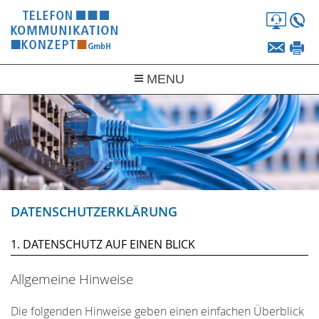
Fernw
+
info@
+
MENU
UNTERNEHMEN
PRODUKTE
SERVICE
LEISTUNGEN
DATENSCHUTZERKLÄRUNG
EQUIPMENT
1. DATENSCHUTZ AUF EINEN BLICK
Allgemeine Hinweise
Die folgenden Hinweise geben einen einfachen Überblick