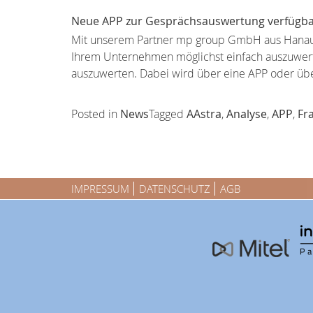
Neue APP zur Gesprächsauswertung verfügb
Mit unserem Partner mp group GmbH aus Hanau h
Ihrem Unternehmen möglichst einfach auszuwerte
auszuwerten. Dabei wird über eine APP oder 
Posted in
News
Tagged
AAstra
,
Analyse
,
APP
,
Fr
IMPRESSUM
DATENSCHUTZ
AGB