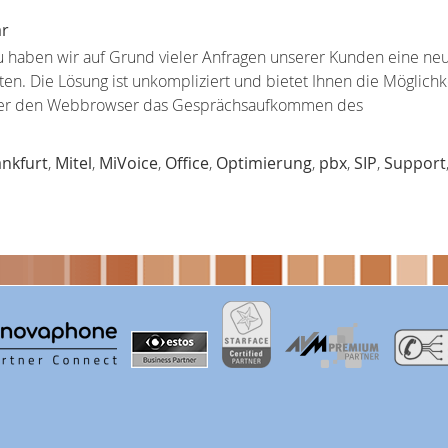
ar
aben wir auf Grund vieler Anfragen unserer Kunden eine neue
n. Die Lösung ist unkompliziert und bietet Ihnen die Möglich
über den Webbrowser das Gesprächsaufkommen des
ankfurt
,
Mitel
,
MiVoice
,
Office
,
Optimierung
,
pbx
,
SIP
,
Support